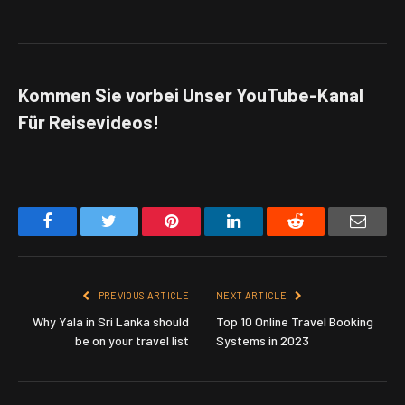
Kommen Sie vorbei Unser YouTube-Kanal
Für Reisevideos!
Facebook
Twitter
Pinterest
LinkedIn
Reddit
Email
PREVIOUS ARTICLE
NEXT ARTICLE
Why Yala in Sri Lanka should
Top 10 Online Travel Booking
be on your travel list
Systems in 2023